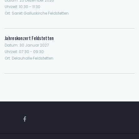
Datum:
25 Dezember 2026
Uhrzeit:
10:30 - 11:30
Ort:
Sankt Galluskirche Feldstetten
Jahreskonzert Feldstetten
Datum:
30 Januar 2027
Uhrzeit:
07:30 - 09:30
Ort:
Delauhalle Feldstetten