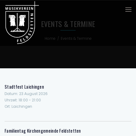
EVENTS & TERMINE
Home
/
Events & Termine
Stadtfest Laichingen
Datum:
23 August 2026
Uhrzeit:
18:00 - 21:00
Ort:
Laichingen
Familientag Kirchengemeinde Feldstetten