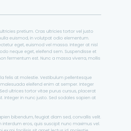
ricies pretium. Cras ultricies tortor vel justo
nulla euismod, in volutpat odio elementum.
ctetur eget, euismod vel massa. Integer at nisl
modo neque eget, eleifend sem. Suspendisse et
t non fermentum est. Nunc a massa viverra, mollis
illa felis at molestie. Vestibulum pellentesque
e malesuada eleifend enim at semper. Integer
Sed ultrices tortor vitae purus cursus, placerat
t. Integer in nunc justo. Sed sodales sapien at
pien bibendum, feugiat diam sed, convallis velit.
 interdum eros, quis suscipit nunc maximus vel.
 ex mi, facilisis sit amet lectus id, molestie