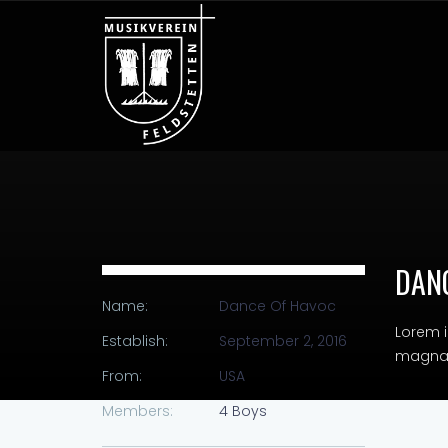
DAN
Name:
Dance Of Havoc
Lorem i
Establish:
September 2, 2016
magna a
From:
USA
Members:
4 Boys