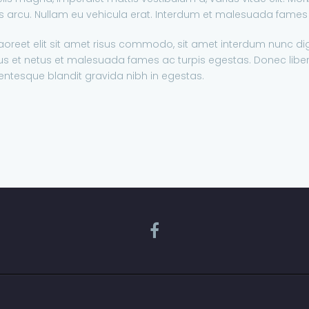
 arcu. Nullam eu vehicula erat. Interdum et malesuada fames 
aoreet elit sit amet risus commodo, sit amet interdum nunc dig
s et netus et malesuada fames ac turpis egestas. Donec liber
ellentesque blandit gravida nibh in egestas.