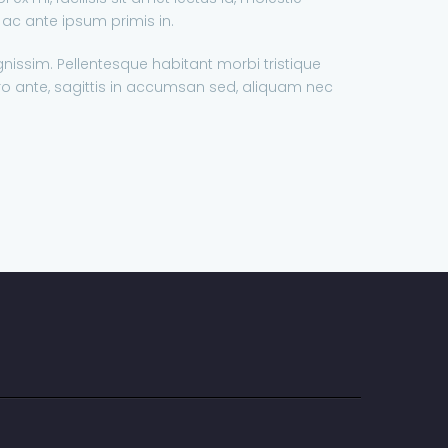
ac ante ipsum primis in.
nissim. Pellentesque habitant morbi tristique
o ante, sagittis in accumsan sed, aliquam nec