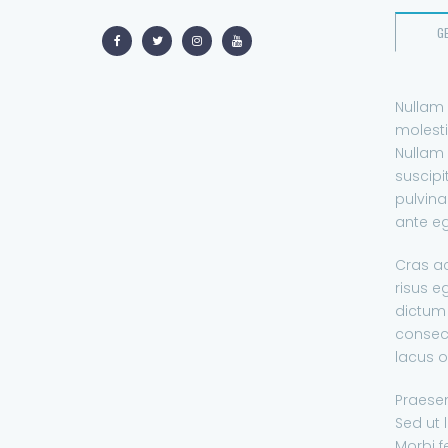
G
Nullam 
molesti
Nullam 
suscipi
pulvina
ante eg
Cras ac 
risus e
dictum 
consect
lacus or
Praesen
Sed ut 
Morbi f