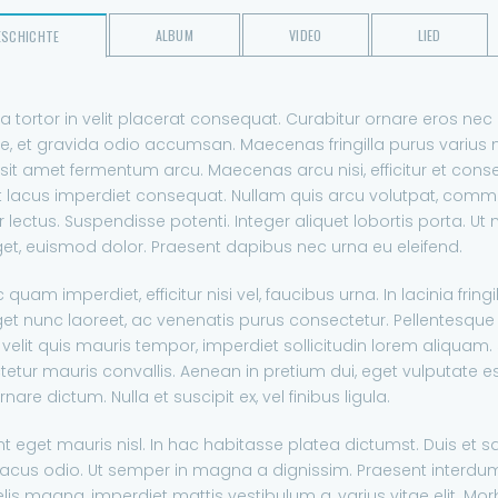
ALBUM
VIDEO
LIED
ESCHICHTE
a tortor in velit placerat consequat. Curabitur ornare eros nec ult
e, et gravida odio accumsan. Maecenas fringilla purus varius 
sit amet fermentum arcu. Maecenas arcu nisi, efficitur et conse
t lacus imperdiet consequat. Nullam quis arcu volutpat, com
r lectus. Suspendisse potenti. Integer aliquet lobortis porta. U
et, euismod dolor. Praesent dapibus nec urna eu eleifend.
quam imperdiet, efficitur nisi vel, faucibus urna. In lacinia fring
get nunc laoreet, ac venenatis purus consectetur. Pellentesqu
velit quis mauris tempor, imperdiet sollicitudin lorem aliquam. 
etur mauris convallis. Aenean in pretium dui, eget vulputate es
nare dictum. Nulla et suscipit ex, vel finibus ligula.
t eget mauris nisl. In hac habitasse platea dictumst. Duis et sa
lacus odio. Ut semper in magna a dignissim. Praesent interdum
elis magna, imperdiet mattis vestibulum a, varius vitae elit. Morbi