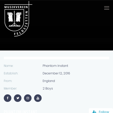
Name:
Phantom Instant
Establish:
December 12, 2016
From:
England
Member:
2 Boys
PHANTOM INSTANT
Follow