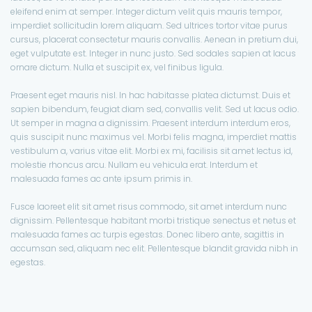
eleifend enim at semper. Integer dictum velit quis mauris tempor,
imperdiet sollicitudin lorem aliquam. Sed ultrices tortor vitae purus
cursus, placerat consectetur mauris convallis. Aenean in pretium dui,
eget vulputate est. Integer in nunc justo. Sed sodales sapien at lacus
ornare dictum. Nulla et suscipit ex, vel finibus ligula.
Praesent eget mauris nisl. In hac habitasse platea dictumst. Duis et
sapien bibendum, feugiat diam sed, convallis velit. Sed ut lacus odio.
Ut semper in magna a dignissim. Praesent interdum interdum eros,
quis suscipit nunc maximus vel. Morbi felis magna, imperdiet mattis
vestibulum a, varius vitae elit. Morbi ex mi, facilisis sit amet lectus id,
molestie rhoncus arcu. Nullam eu vehicula erat. Interdum et
malesuada fames ac ante ipsum primis in.
Fusce laoreet elit sit amet risus commodo, sit amet interdum nunc
dignissim. Pellentesque habitant morbi tristique senectus et netus et
malesuada fames ac turpis egestas. Donec libero ante, sagittis in
accumsan sed, aliquam nec elit. Pellentesque blandit gravida nibh in
egestas.