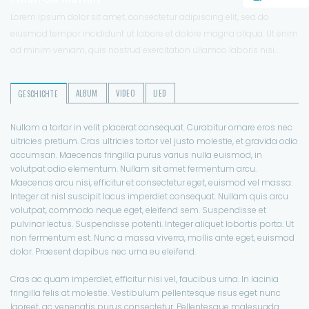
Lorem ipsum dolor sit amet, consectetur adipiscing elit, sed do
eiusmod tempor incididunt ut labore et dolore magna aliqua. Ut enim
ad minim veniam, quis nostrud exercitation ullamco laboris nisi...
ALBUM
VIDEO
LIED
GESCHICHTE
Nullam a tortor in velit placerat consequat. Curabitur ornare eros nec
ultricies pretium. Cras ultricies tortor vel justo molestie, et gravida odio
accumsan. Maecenas fringilla purus varius nulla euismod, in
volutpat odio elementum. Nullam sit amet fermentum arcu.
Maecenas arcu nisi, efficitur et consectetur eget, euismod vel massa.
Integer at nisl suscipit lacus imperdiet consequat. Nullam quis arcu
volutpat, commodo neque eget, eleifend sem. Suspendisse et
pulvinar lectus. Suspendisse potenti. Integer aliquet lobortis porta. Ut
non fermentum est. Nunc a massa viverra, mollis ante eget, euismod
dolor. Praesent dapibus nec urna eu eleifend.
Cras ac quam imperdiet, efficitur nisi vel, faucibus urna. In lacinia
fringilla felis at molestie. Vestibulum pellentesque risus eget nunc
laoreet, ac venenatis purus consectetur. Pellentesque malesuada