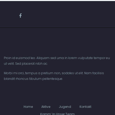
Proin id euismod leo. Aliquam sed urna in lorem vulputate tempor eu
ut velit. Sed placerat nibh ac.
Morbi mi orci, tempus a pretium non, sodales ut elit. Nam facilisis
blandit rhoncus tibulum pellentesque.
Home
Aktive
Jugend
Kontakt
Komm’ In Unser Team